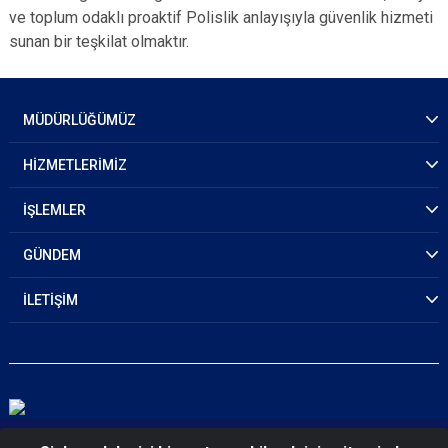
ve toplum odaklı proaktif Polislik anlayışıyla güvenlik hizmeti
sunan bir teşkilat olmaktır.
MÜDÜRLÜĞÜMÜZ
HİZMETLERİMİZ
İŞLEMLER
GÜNDEM
İLETİŞİM