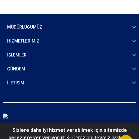
MÜDÜRLÜĞÜMÜZ
HİZMETLERİMİZ
İŞLEMLER
GÜNDEM
İLETİŞİM
© 2026 Iğdır Emniyet Müdürlüğü
Sizlere daha iyi hizmet verebilmek için sitemizde
çerezlere yer veriyoruz
🍪 Çerez politikamız hakkında